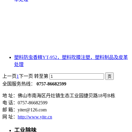
塑料防虫香精YT-952，塑料吹膜注塑，塑料制品及皮革
处理
上一页
1
下一页
转至第
全国服务热线：
0757-86682599
地 址：佛山市南海区丹灶镇生态工业园捷贝路18号B栋
电 话：0757-86682599
邮 箱：yiter@126.com
网 址：
http://www.yite.cn
工业除味