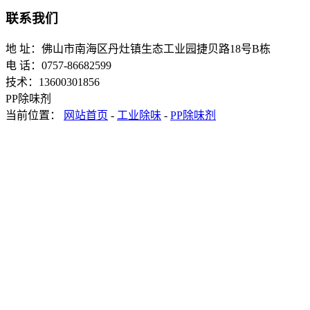
联系我们
地 址：佛山市南海区丹灶镇生态工业园捷贝路18号B栋
电 话：0757-86682599
技术：13600301856
PP除味剂
当前位置：
网站首页
-
工业除味
-
PP除味剂