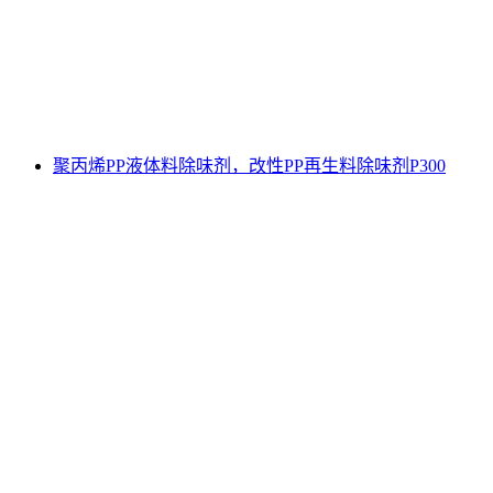
聚丙烯PP液体料除味剂，改性PP再生料除味剂P300