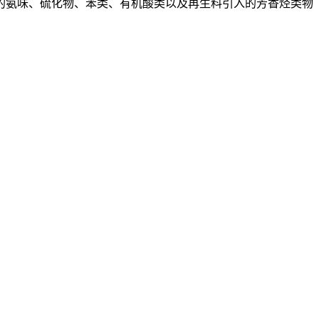
生的氨味、硫化物、苯类、有机酸类以及再生料引入的芳香烃类物