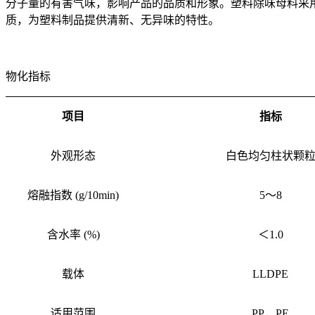
分子量的有害气味，影响产品的品质和形象。塑料除味母料采用
质，为塑料制品提供清新、无异味的特性。
物化指标
项目
指标
外观形态
白色均匀柱状颗
熔融指数 (g/10min)
5
～8
含水率 (%)
＜1.0
载体
LLDPE
适用范围
PP
，PE