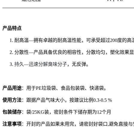
产品特点
1.
耐高温
—
拥有卓越的耐高温性能，可承受超过200度的高
2.
分散性
—
产品具备优良的相容性，分散均匀，塑化效果显
3.
持久
—
迅速分解臭味分子
，无反弹。
产品用途
：用于
PE
垃圾袋、食品包装袋、快递袋。
使用方法
：跟据产品气味大小，按建议比例
0.3-0.5 %
包装储存
：袋
/25KG
装，密封条件下储存期为
12
个月
注意事项
：开封的产品如果未用完，请密封好袋口
,
避免直接与