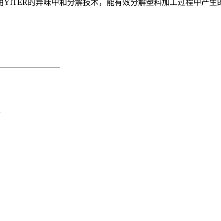
YITER的异味中和分解技术，能有效分解塑料加工过程中产
粒