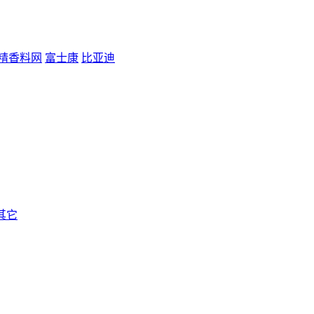
精香料网
富士康
比亚迪
其它